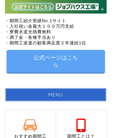
・期間工紹介実績No.1サイト
・入社祝い金最大１００万円支給
・寮費水道光熱費無料
・満了金・各種手当あり
・期間工派遣の顧客満足度２年連続1位
公式ページはこち
ら
MENU
おすすめ期間工
期間工とは？