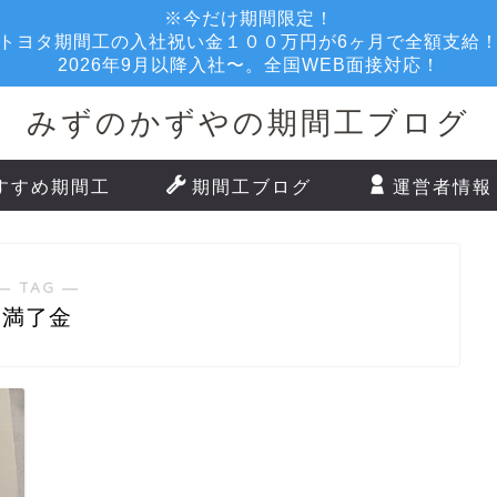
※今だけ期間限定！
トヨタ期間工の入社祝い金１００万円が6ヶ月で全額支給
2026年9月以降入社〜。全国WEB面接対応！
みずのかずやの期間工ブログ
すすめ期間工
期間工ブログ
運営者情報
― TAG ―
満了金