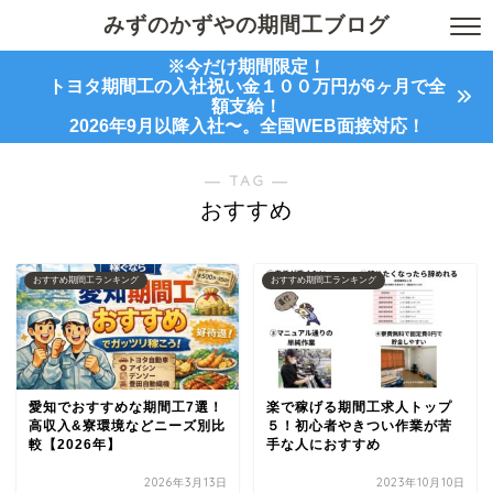
みずのかずやの期間工ブログ
※今だけ期間限定！
トヨタ期間工の入社祝い金１００万円が6ヶ月で全
額支給！
2026年9月以降入社〜。全国WEB面接対応！
― TAG ―
おすすめ
おすすめ期間工ランキング
おすすめ期間工ランキング
愛知でおすすめな期間工7選！
楽で稼げる期間工求人トップ
高収入&寮環境などニーズ別比
５！初心者やきつい作業が苦
較【2026年】
手な人におすすめ
2026年3月13日
2023年10月10日