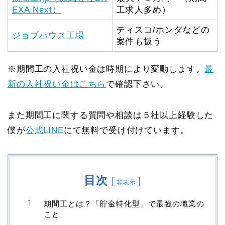
EXA Next）
工求人多め）
ディスコ/ホンダなどの
ジョブハウス工場
案件も扱う
※期間工の入社祝い金は時期により変動します。
最
新の入社祝い金はこちら
で確認下さい。
また期間工に関する質問や相談は５社以上経験した
僕が
公式LINE
にて無料で受け付けています。
目次
[
]
非表示
期間工とは？「貯金特化型」で最強の職業の
こと