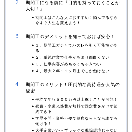
期間工になる前に『目的を持っておくことが
大切！』
期間工はこんな人におすすめ！悩んでるなら
今すぐ人生を変えよう！
期間工のデメリットを知っておけば安心！
１、期間工ガチャでハズレを引く可能性があ
る
２、単純作業で仕事があまり面白くない
３、仕事内容がめちゃくちゃきつい
４、最大２年１１ヶ月までしか働けない
期間工のメリット！圧倒的な高待遇が人気の
秘密
平均で年収５００万円以上稼ぐことが可能！
寮費・水道光熱費が無料で固定費をかけず節
約できる
学歴不問・資格不要で健康なら人なら誰でも
働ける！
大手企業だからブラックな職場環境じゃない