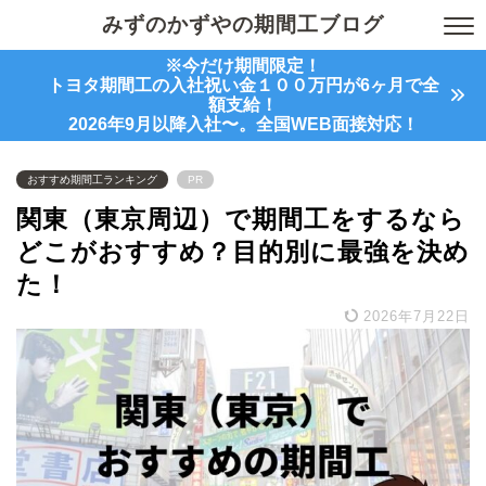
みずのかずやの期間工ブログ
※今だけ期間限定！
トヨタ期間工の入社祝い金１００万円が6ヶ月で全
額支給！
2026年9月以降入社〜。全国WEB面接対応！
おすすめ期間工ランキング
PR
関東（東京周辺）で期間工をするなら
どこがおすすめ？目的別に最強を決め
た！
2026年7月22日