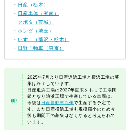
・
日産（栃木）
・
日産車体（湘南）
・
クボタ（茨城）
・
ホンダ（埼玉）
・
いすゞ（藤沢・栃木）
・
日野自動車（東京）
2025年7月より日産追浜工場と横浜工場の募
集は終了しています。
日産追浜工場は2027年度末をもって工場閉
鎖となり追浜工場で生産している車両は、
今後は
日産自動車九州
で生産する予定で
す。また日産横浜工場も規模縮小のため今
後も期間工の募集はなくなると考えられて
います。