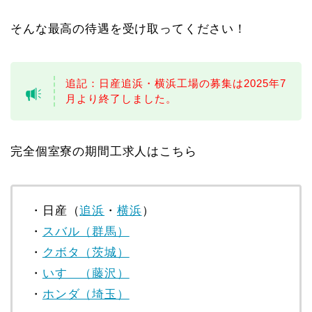
そんな最高の待遇を受け取ってください！
追記：日産追浜・横浜工場の募集は2025年7
月より終了しました。
完全個室寮の期間工求人はこちら
・日産（
追浜
・
横浜
）
・
スバル（群馬）
・
クボタ（茨城）
・
いすゞ（藤沢）
・
ホンダ（埼玉）