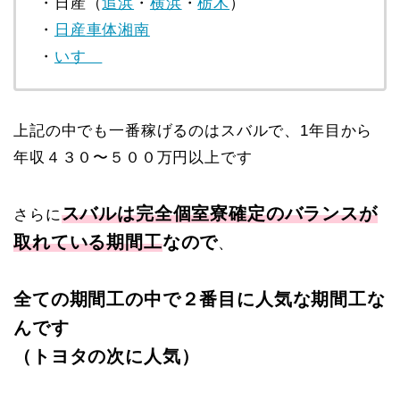
・日産（
追浜
・
横浜
・
栃木
）
・
日産車体湘南
・
いすゞ
上記の中でも一番稼げるのはスバルで、1年目から
年収４３０〜５００万円以上です
スバルは完全個室寮確定のバランスが
さらに
取れている期間工
なので
、
全ての期間工の中で２番目に人気な期間工な
んです
（トヨタの次に人気）