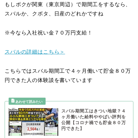
もしボクが関東（東京周辺）で期間工をするなら、
スバルか、クボタ、日産のどれかですね
※今なら入社祝い金７０万円支給！
スバルの詳細はこちら＞
こちらではスバル期間工で４ヶ月働いて貯金８０万
円できた人の体験談を書いています
スバル期間工はきつい地獄？４
ヶ月働いた給料ややばい評判を
公開【コロナ禍でも貯金８０万
円できた】