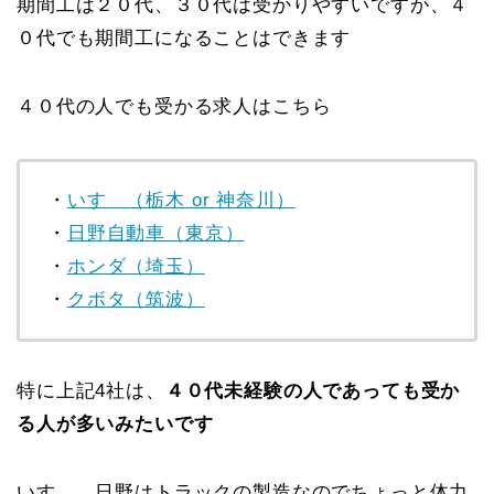
期間工は２０代、３０代は受かりやすいですが、４
０代でも期間工になることはできます
４０代の人でも受かる求人はこちら
・
いすゞ（栃木 or 神奈川）
・
日野自動車（東京）
・
ホンダ（埼玉）
・
クボタ（筑波）
特に上記4社は、
４０代未経験の人であっても受か
る人が多いみたいです
いすゞ、日野はトラックの製造なのでちょっと体力