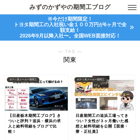
みずのかずやの期間工ブログ
※今だけ期間限定！
トヨタ期間工の入社祝い金１００万円が6ヶ月で全
額支給！
2026年9月以降入社〜。全国WEB面接対応！
― TAG ―
関東
ボディ系メーカー期間工
ボディ系メーカー期間工
【日産栃木期間工ブログ】き
日産期間工の追浜工場ってき
ついと評判？追浜・横浜の求
つい？女性が３ヶ月働いた感
人と給料明細をブログで比
想と給料明細を公開【面接・
較！
寮・正社員】