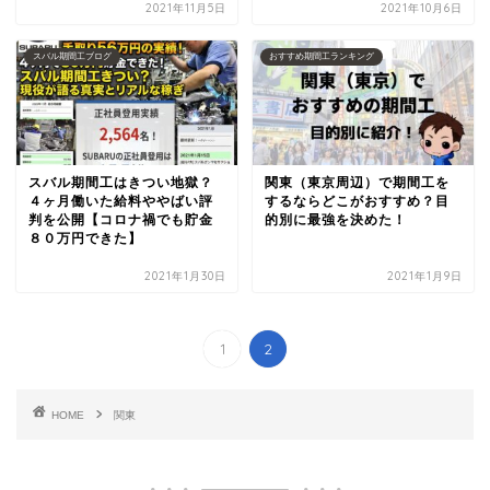
2021年11月5日
2021年10月6日
スバル期間工ブログ
おすすめ期間工ランキング
スバル期間工はきつい地獄？
関東（東京周辺）で期間工を
４ヶ月働いた給料ややばい評
するならどこがおすすめ？目
判を公開【コロナ禍でも貯金
的別に最強を決めた！
８０万円できた】
2021年1月30日
2021年1月9日
1
2
HOME
関東