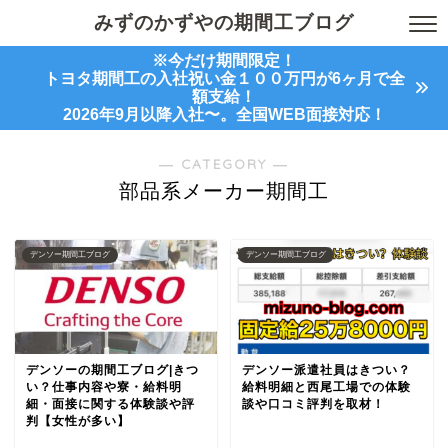
みずのかずやの期間工ブログ
※今だけ期間限定！
トヨタ期間工の入社祝い金１００万円が6ヶ月で全
額支給！
2026年9月以降入社〜。全国WEB面接対応！
― CATEGORY ―
部品系メーカー期間工
デンソー期間工ブログ
デンソー期間工ブログ
デンソーの期間工ブログ|きつ
デンソー派遣社員はきつい？
い？仕事内容や寮・給料明
給料明細と西尾工場での体験
細・面接に関する体験談や評
談や口コミ評判を取材！
判【女性が多い】