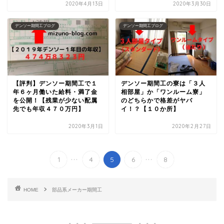
2020年4月13日
2020年3月30日
デンソー期間工ブログ
デンソー期間工ブログ
【評判】デンソー期間工で１
デンソー期間工の寮は「３人
年６ヶ月働いた給料・満了金
相部屋」か「ワンルーム寮」
を公開！【残業が少ない配属
のどちらかで格差がヤバ
先でも年収４７０万円】
イ！？【１０か所】
2020年3月1日
2020年2月27日
...
...
1
4
5
6
8
HOME
部品系メーカー期間工