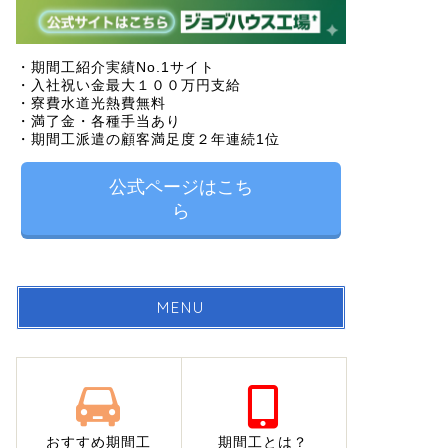
・期間工紹介実績No.1サイト
・入社祝い金最大１００万円支給
・寮費水道光熱費無料
・満了金・各種手当あり
・期間工派遣の顧客満足度２年連続1位
公式ページはこち
ら
MENU
おすすめ期間工
期間工とは？