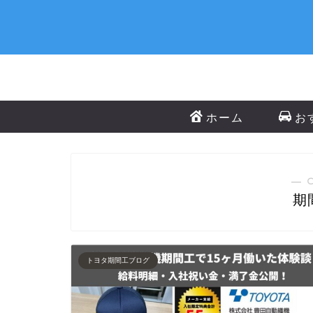
ホーム
お
― 
期
トヨタ期間工ブログ