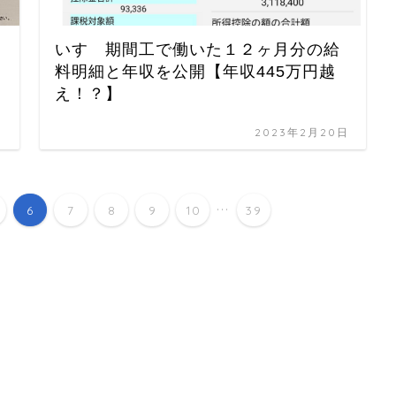
いすゞ期間工で働いた１２ヶ月分の給
料明細と年収を公開【年収445万円越
え！？】
日
2023年2月20日
...
6
7
8
9
10
39