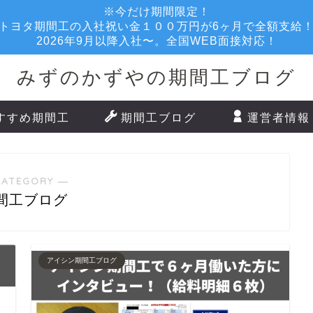
※今だけ期間限定！
トヨタ期間工の入社祝い金１００万円が6ヶ月で全額支給
2026年9月以降入社〜。全国WEB面接対応！
みずのかずやの期間工ブログ
すすめ期間工
期間工ブログ
運営者情報
CATEGORY ―
間工ブログ
アイシン期間工ブログ