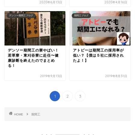
2020年6月13日
2020年4月16日
デンソー期間工ブログ
期間工ブログ
デンソー期間工の寮やばい！
アトピーは期間工の採用率が
若草寮・東刈谷寮に赴任〜健
低い？【僕は５社に採用され
康診断を終えたのでまとめ
たよ！】
る！
2019年9月13日
2019年8月31日
1
2
3
HOME
期間工