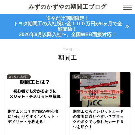
みずのかずやの期間工ブログ
※今だけ期間限定！
トヨタ期間工の入社祝い金１００万円が6ヶ月で全
額支給！
2026年9月以降入社〜。全国WEB面接対応！
― TAG ―
期間工
はじめての期間工
期間工ブログ
期間工とは？専門家が初心者
期間工ならクレジットカード
に”分かりやすく”メリット・
の審査に通りやすい？ブラッ
デメリットを教える！
クのボクでも作れたカード３
つを紹介！