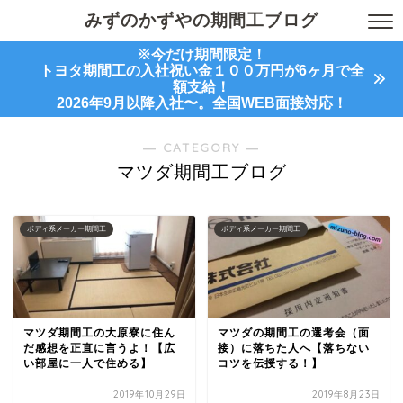
みずのかずやの期間工ブログ
※今だけ期間限定！
トヨタ期間工の入社祝い金１００万円が6ヶ月で全
額支給！
2026年9月以降入社〜。全国WEB面接対応！
― CATEGORY ―
マツダ期間工ブログ
ボディ系メーカー期間工
ボディ系メーカー期間工
マツダ期間工の大原寮に住ん
マツダの期間工の選考会（面
だ感想を正直に言うよ！【広
接）に落ちた人へ【落ちない
い部屋に一人で住める】
コツを伝授する！】
2019年10月29日
2019年8月23日