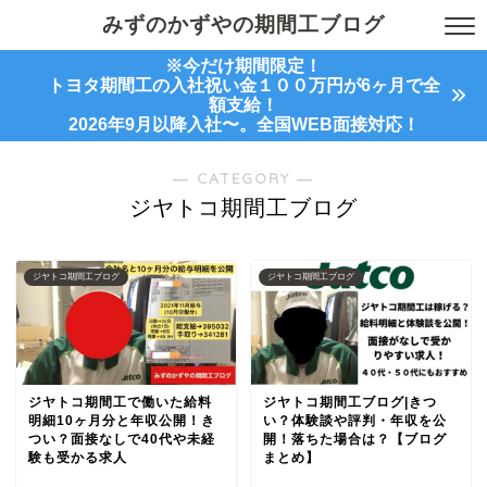
みずのかずやの期間工ブログ
※今だけ期間限定！
トヨタ期間工の入社祝い金１００万円が6ヶ月で全
額支給！
2026年9月以降入社〜。全国WEB面接対応！
― CATEGORY ―
ジヤトコ期間工ブログ
ジヤトコ期間工ブログ
ジヤトコ期間工ブログ
ジヤトコ期間工で働いた給料
ジヤトコ期間工ブログ|きつ
明細10ヶ月分と年収公開！き
い？体験談や評判・年収を公
つい？面接なしで40代や未経
開！落ちた場合は？【ブログ
験も受かる求人
まとめ】