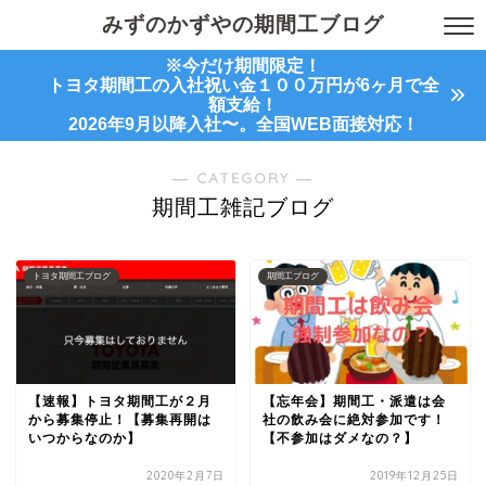
みずのかずやの期間工ブログ
※今だけ期間限定！
トヨタ期間工の入社祝い金１００万円が6ヶ月で全
額支給！
2026年9月以降入社〜。全国WEB面接対応！
― CATEGORY ―
期間工雑記ブログ
トヨタ期間工ブログ
期間工ブログ
【速報】トヨタ期間工が２月
【忘年会】期間工・派遣は会
から募集停止！【募集再開は
社の飲み会に絶対参加です！
いつからなのか】
【不参加はダメなの？】
2020年2月7日
2019年12月25日