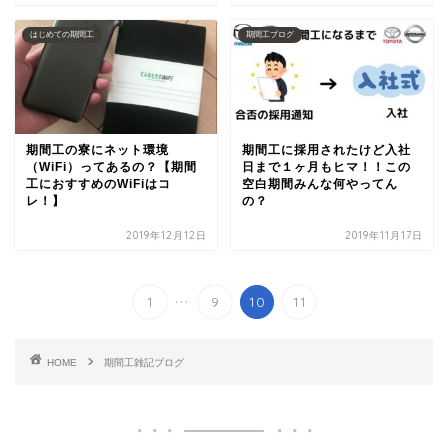
はじめての期間工
期間工ブログ
期間工の寮にネット環境
期間工に採用されたけど入社
（WiFi）ってあるの？【期間
日まで１ヶ月もヒマ！！この
工におすすめのWiFiはコ
空白期間みんな何やってん
レ！】
の？
2019年12月12日
2019年11月17日
...
1
9
10
11
HOME
期間工雑記ブログ