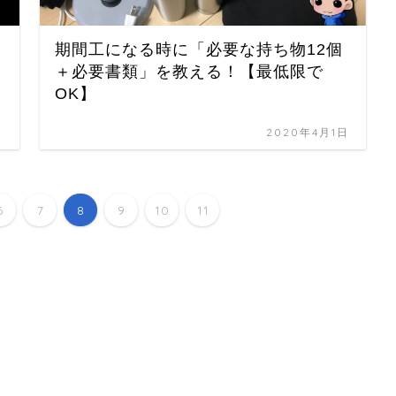
期間工になる時に「必要な持ち物12個
＋必要書類」を教える！【最低限で
OK】
日
2020年4月1日
6
7
8
9
10
11