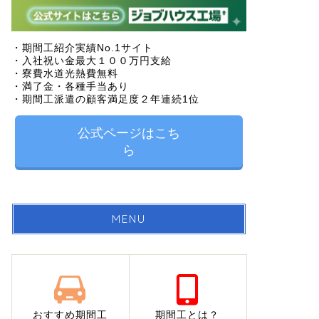
・期間工紹介実績No.1サイト
・入社祝い金最大１００万円支給
・寮費水道光熱費無料
・満了金・各種手当あり
・期間工派遣の顧客満足度２年連続1位
公式ページはこち
ら
MENU
おすすめ期間工
期間工とは？