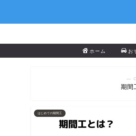
ホーム
お
― 
期間
はじめての期間工