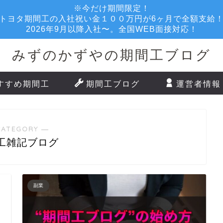
※今だけ期間限定！
トヨタ期間工の入社祝い金１００万円が6ヶ月で全額支給
2026年9月以降入社〜。全国WEB面接対応！
みずのかずやの期間工ブログ
すすめ期間工
期間工ブログ
運営者情報
CATEGORY ―
工雑記ブログ
副業