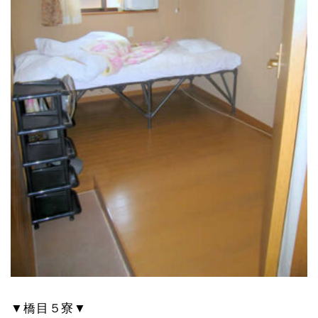
▼橋目５寮▼