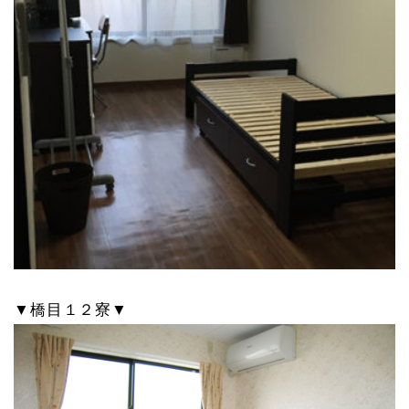
▼橋目１２寮▼