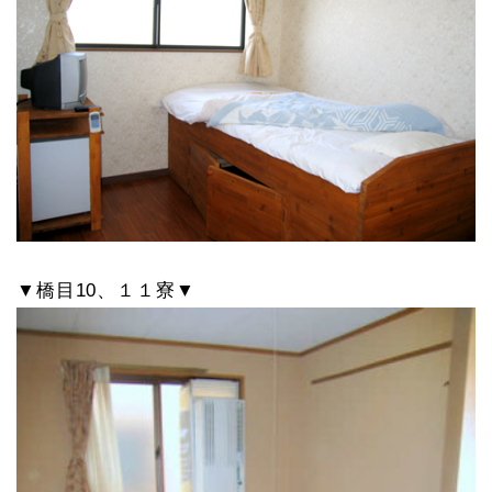
▼橋目10、１１寮▼