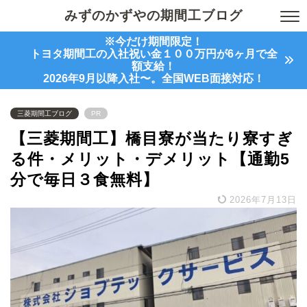
みずのかずやの期間工ブログ
※今だけ期間限定！
トヨタ期間工の入社祝い金１００万円が6ヶ月で全
額支給！
2026年9月以降入社〜。全国WEB面接対応！
三菱期間工ブログ
PR
【三菱期間工】橋目寮が当たり寮すぎ
る件・メリット・デメリット【通勤5
分で毎日３食無料】
2026年7月13日