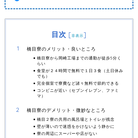
目次
[
]
非表示
橋目寮のメリット・良いところ
橋目寮から岡崎工場までの通勤が徒歩5分く
らい
食堂が２４時間で無料で１日３食（土日休み
でも）
完全個室で寮費など諸々無料で節約できる
コンビニが近い（セブンイレブン、ファミ
マ）
橋目寮のデメリット・微妙なところ
橋目２寮の共用の風呂場とトイレが残念
壁が薄いので迷惑をかけないよう静かに
寮の周辺にスーパーや店がない