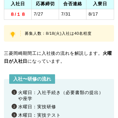
入社日
応募締切
合否連絡
入寮日
7/27
7/31
8/17
８/１８
募集人数：8/18(火)入社は40名程度
三菱岡崎期間工に入社後の流れを解説します。
火曜
日が入社日
になっています。
入社〜研修の流れ
火曜日：入社手続き（必要書類の提出）
や座学
水曜日：実技研修
木曜日：実技テスト