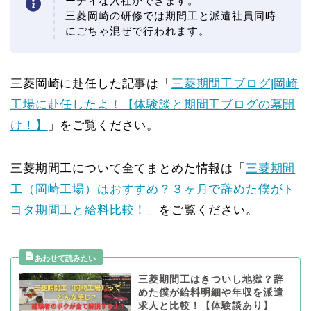
ーディな入社ができます。
三菱岡崎の研修では期間工と派遣社員同時
にごちゃ混ぜで行われます。
三菱岡崎に赴任した記事は「
三菱期間工ブログ|岡崎
工場に赴任したよ！【体験談と期間工ブログの幕開
け！】
」をご覧ください。
三菱期間工について全てまとめた情報は「
三菱期間
工（岡崎工場）はおすすめ？３ヶ月で辞めた僕がト
ヨタ期間工と給料比較！
」をご覧ください。
三菱期間工はきついし地獄？辞
めた僕が給料明細や年収を派遣
求人と比較！【体験談あり】