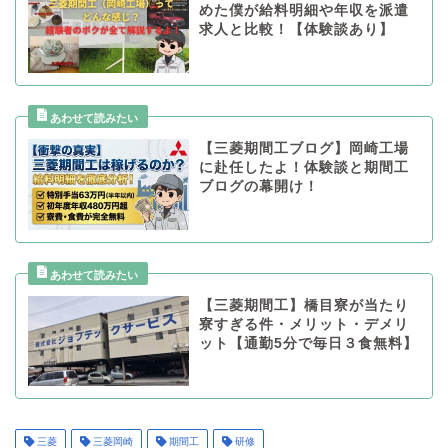
めた僕が給料明細や年収を派遣
求人と比較！【体験談あり】
【三菱期間工ブログ】岡崎工場
に赴任したよ！体験談と期間工
ブログの幕開け！
【三菱期間工】橋目寮が当たり
寮すぎる件・メリット・デメリ
ット【通勤5分で毎日３食無料】
三菱
三菱岡崎
期間工
研修