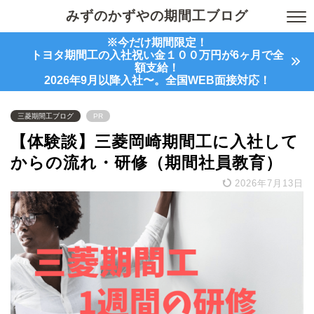
みずのかずやの期間工ブログ
※今だけ期間限定！
トヨタ期間工の入社祝い金１００万円が6ヶ月で全
額支給！
2026年9月以降入社〜。全国WEB面接対応！
三菱期間工ブログ
PR
【体験談】三菱岡崎期間工に入社して
からの流れ・研修（期間社員教育）
2026年7月13日