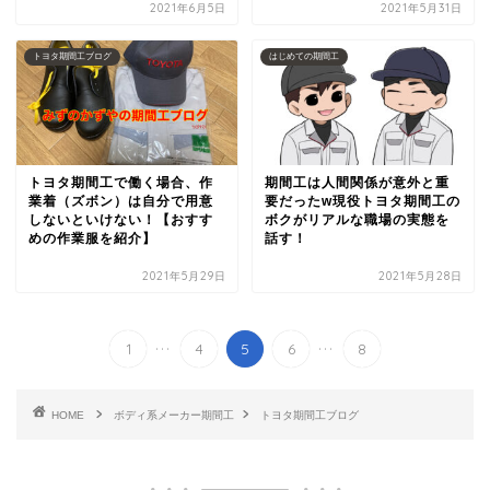
2021年6月5日
2021年5月31日
トヨタ期間工ブログ
はじめての期間工
トヨタ期間工で働く場合、作
期間工は人間関係が意外と重
業着（ズボン）は自分で用意
要だったw現役トヨタ期間工の
しないといけない！【おすす
ボクがリアルな職場の実態を
めの作業服を紹介】
話す！
2021年5月29日
2021年5月28日
...
...
1
4
5
6
8
HOME
ボディ系メーカー期間工
トヨタ期間工ブログ