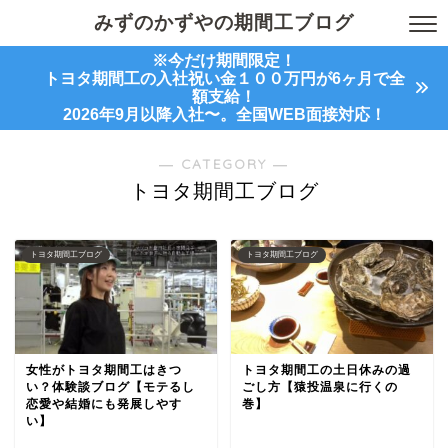
みずのかずやの期間工ブログ
※今だけ期間限定！
トヨタ期間工の入社祝い金１００万円が6ヶ月で全
額支給！
2026年9月以降入社〜。全国WEB面接対応！
― CATEGORY ―
トヨタ期間工ブログ
トヨタ期間工ブログ
トヨタ期間工ブログ
女性がトヨタ期間工はきつ
トヨタ期間工の土日休みの過
い？体験談ブログ【モテるし
ごし方【猿投温泉に行くの
恋愛や結婚にも発展しやす
巻】
い】