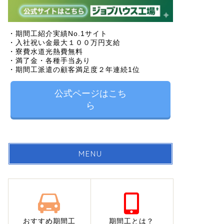
・期間工紹介実績No.1サイト
・入社祝い金最大１００万円支給
・寮費水道光熱費無料
・満了金・各種手当あり
・期間工派遣の顧客満足度２年連続1位
公式ページはこち
ら
MENU
おすすめ期間工
期間工とは？