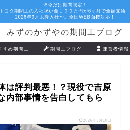
※今だけ期間限定！
トヨタ期間工の入社祝い金１００万円が6ヶ月で全額支給
2026年9月以降入社〜。全国WEB面接対応！
みずのかずやの期間工ブログ
すすめ期間工
期間工ブログ
運営者情報
体は評判最悪！？現役で吉原
な内部事情を告白してもら
2026年5月10日