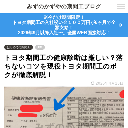
みずのかずやの期間工ブログ
※今だけ期間限定！
トヨタ期間工の入社祝い金１００万円が6ヶ月で全
額支給！
2026年9月以降入社〜。全国WEB面接対応！
はじめての期間工
PR
トヨタ期間工の健康診断は厳しい？落
ちないコツを現役トヨタ期間工のボ
クが徹底解説！
2026年4月25日