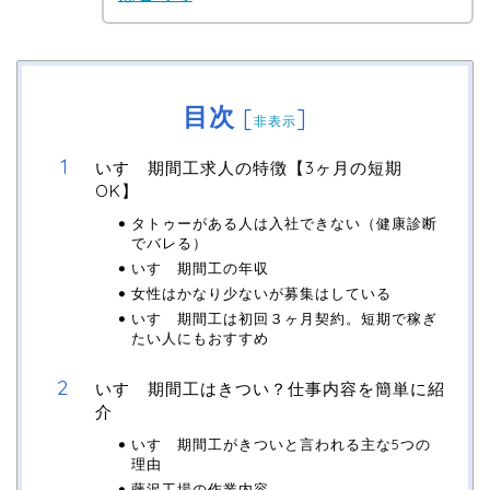
目次
[
]
非表示
いすゞ期間工求人の特徴【3ヶ月の短期
OK】
タトゥーがある人は入社できない（健康診断
でバレる）
いすゞ期間工の年収
女性はかなり少ないが募集はしている
いすゞ期間工は初回３ヶ月契約。短期で稼ぎ
たい人にもおすすめ
いすゞ期間工はきつい？仕事内容を簡単に紹
介
いすゞ期間工がきついと言われる主な5つの
理由
藤沢工場の作業内容