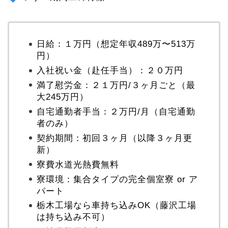
日給：１万円（想定年収489万〜513万
円）
入社祝い金（赴任手当）：２０万円
満了慰労金：２１万円/３ヶ月ごと（最
大245万円）
自宅通勤者手当：２万円/月（自宅通勤
者のみ）
契約期間：初回３ヶ月（以降３ヶ月更
新）
寮費水道光熱費無料
寮環境：集合タイプの完全個室寮 or ア
パート
栃木工場なら車持ち込みOK（藤沢工場
は持ち込み不可）