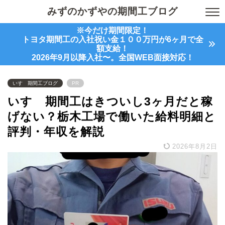
みずのかずやの期間工ブログ
※今だけ期間限定！
トヨタ期間工の入社祝い金１００万円が6ヶ月で全
額支給！
2026年9月以降入社〜。全国WEB面接対応！
いすゞ期間工ブログ
PR
いすゞ期間工はきついし3ヶ月だと稼
げない？栃木工場で働いた給料明細と
評判・年収を解説
2026年8月2日