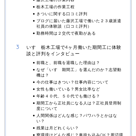
栃木工場の作業工程
きついに関する口コミ評判
ブログに届いた藤沢工場で働いた２３歳派遣
社員の体験談（口コミ評判）
勤務時間は２交代で夜勤がある
いすゞ栃木工場で4ヶ月働いた期間工に体験
談と評判をインタビュー
前職と、前職を退職した理由は？
なぜ「いすゞ期間工」を選んだのか？志望動
機は？
今の仕事はきつい？仕事内容について
女性も働いている？男女比率など
年齢４０代、５０代でも働ける？
期間工から正社員になる人は？正社員登用制
度について
人間関係はどんな感じ？パワハラとかはな
い？
残業は月どれくらい？
寮環境はどんな感じ？車持ち込みOK？周辺環