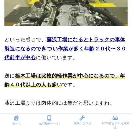
といった感じで、
藤沢工場になるとトラックの車体
きつい
製造になるので
作業が多く年齢２０代〜３０
代前半が中心
に働いています。
逆に
栃木工場は比較的軽作業が中心になるので、年
齢４０代以上の人も多い
です。
藤沢工場よりは肉体的には楽だと思いますね。
ホーム
公式応募ページ
期間工ブログ
2026年おすすめ期間
工
きついに関する口コミ評判