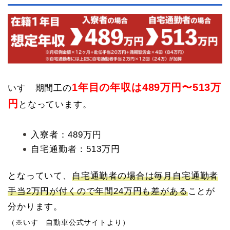
1年目の年収は489万円〜513万
いすゞ期間工の
円
となっています。
入寮者：489万円
自宅通勤者：513万円
となっていて、
自宅通勤者の場合は毎月自宅通勤者
手当2万円が付くので年間24万円も差がある
ことが
分かります。
（※いすゞ自動車公式サイトより）